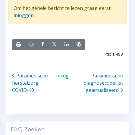
Om het gehele bericht te lezen graag eerst
inloggen
.
Hits: 1,488
Paramedische
Terug
Paramedische
herstelzorg
diagnosecodelijst
COVID-19
geactualiseerd
FAQ Zoeken